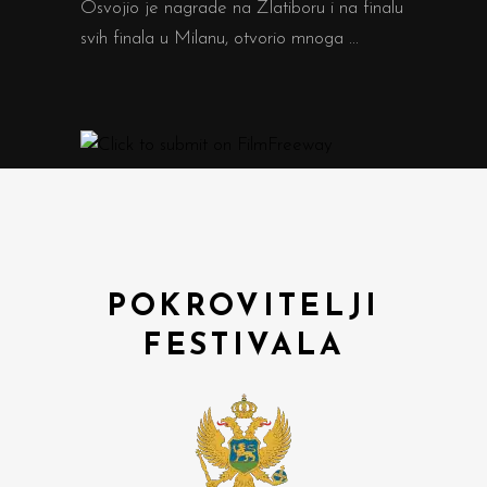
Osvojio je nagrade na Zlatiboru i na finalu
svih finala u Milanu, otvorio mnoga
POKROVITELJI
FESTIVALA