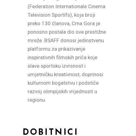
(Federation Internationale Cinema
Television Sportifs), koja broji
osti i
preko 130 članova, Crna Gora je
ponosno postala dio ove prestižne
koji je
mreže. BSAFF donosi jedinstvenu
platformu za prikazivanje
 i našeg
inspirativnih filmskih priča koje
vali
slave sportsku izvrsnost i
a,
umjetničku kreativnost, doprinosi
u
kulturnom bogatstvu i podstiče
bitelje
razvoj olimpijskih vrijednosti u
ao
regionu.
mreže,
e
ave
tivnost,
DOBITNICI