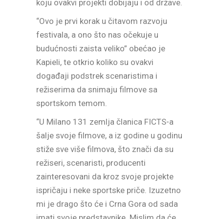
koju ovakvi projekti dobijaju i od države.
“Ovo je prvi korak u čitavom razvoju
festivala, a ono što nas očekuje u
budućnosti zaista veliko” obećao je
Kapieli, te otkrio koliko su ovakvi
događaji podstrek scenaristima i
režiserima da snimaju filmove sa
sportskom temom.
“U Milano 131 zemlja članica FICTS-a
šalje svoje filmove, a iz godine u godinu
stiže sve više filmova, što znači da su
režiseri, scenaristi, producenti
zainteresovani da kroz svoje projekte
ispričaju i neke sportske priče. Izuzetno
mi je drago što će i Crna Gora od sada
imati svoje predstavnike. Mislim da će