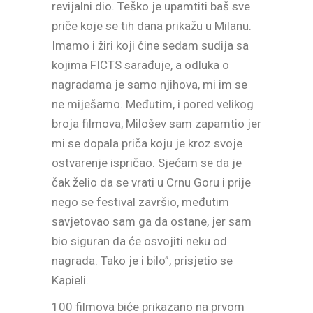
revijalni dio. Teško je upamtiti baš sve
priče koje se tih dana prikažu u Milanu.
Imamo i žiri koji čine sedam sudija sa
kojima FICTS sarađuje, a odluka o
nagradama je samo njihova, mi im se
ne miješamo. Međutim, i pored velikog
broja filmova, Milošev sam zapamtio jer
mi se dopala priča koju je kroz svoje
ostvarenje ispričao. Sjećam se da je
čak želio da se vrati u Crnu Goru i prije
nego se festival završio, međutim
savjetovao sam ga da ostane, jer sam
bio siguran da će osvojiti neku od
nagrada. Tako je i bilo”, prisjetio se
Kapieli.
100 filmova biće prikazano na prvom