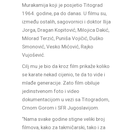
Murakamija koji je posjetio Titograd
1964. godine, pa do danas. U filmu su,
između ostalih, sagovornici i doktor Ilija
Jorga, Dragan Kopitović, Milojica Dakić,
Milorad Terzić, Puniša Vojičić, Duško
Smonović, Vesko Mićović, Rajko
Vujošević.
Cilj mu je bio da kroz film prikaže koliko
se karate nekad cijenio, te da to vide i
mlađe generacije. Zato film obiluje
jedinstvenom foto i video
dokumentacijom u vezi sa Titogradom,
Crnom Gorom i SFR Jugoslavijom.
“Nama svake godine stigne veliki broj
filmova, kako za takmičarski, tako i za