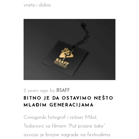
vrata i dobio
2 years ago
by
BSAFF
BITNO JE DA OSTAVIMO NEŠTO
MLAĐIM GENERACIJAMA
Crnogorski fotograf i režiser Miloš
Todorović sa filmom “Put prazne šake”
osvojio je brojne nagrade na festivalima