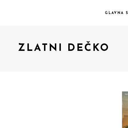
GLAVNA 
ZLATNI DEČKO
 COL.
VIDEO PREVIEW
EE COL.
TEXT SLIDING
EE COL. WIDE
OVERLAY
R COL.
SHADER
R COL. WIDE
ZOOM OUT
E COL. WIDE