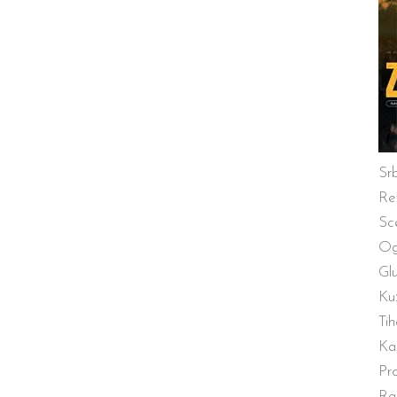
Srb
Re
Sc
Og
Gl
Ku
Tih
Ka
Pr
Ra