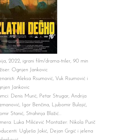
ija,
2022, igrani film/drama-triler, 90 min
žiser: Ognjen Jankovic
enaristi: Aleksa Rsumovi
ć
, Vuk Rsumovi
ć
i
njen Jankovic
umci: Denis Muri
ć
, Petar Strugar, Andrija
zmanovi
ć
, Igor Ben
č
ina, Ljubomir Bulaji
ć
,
omir Stani
ć
, Strahinja Blaži
ć
…
mera: Luka Mili
ć
evi
ć
Montažer: Nikola Puri
č
oducenti
:
Uglješ
a
Joki
ć
,
Deja
n
Grgi
ć
i
jelen
a
denkovi
ć