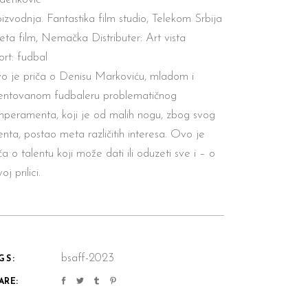
izvodnja. Fantastika film studio, Telekom Srbija
Beta film, Nema
č
ka Distributer: Art vista
ort: fudbal
o je pri
č
a o Denisu Markovi
ć
u, mladom i
lentovanom fudbaleru
problemati
č
nog
mperamenta, koji je od malih nogu, zbog svog
enta, postao meta razli
č
itih interesa. Ovo je
č
a o talentu koji može dati ili oduzeti sve i – o
oj prilici.
bsaff-2023
GS:
ARE: