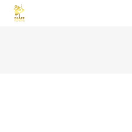
STANDARD
TWO
GALLERY
THR
GALLERY SMALL SPACE
THR
REPERTOAR
FOU
MASONRY SMALL SPACE
FOU
CAROUSEL
FIV
SLIDER