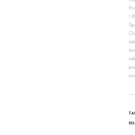
Pro
I 
Sp
Ov
ta
te
tal
pri
nov
TA
SH