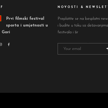
FF
NOVOSTI & NEWSLET
Prvi filmski festival
Preplatite se na besplatni new
sporta i umjetnosti u
i budite u toku sa dešavanjim
 Gori
festivala i šir