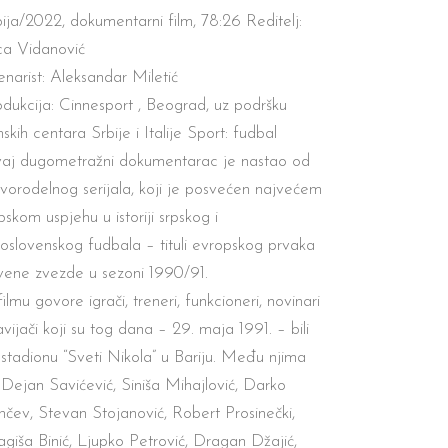
ija/2022, dokumentarni film, 78:26 Reditelj:
ica Vidanovi
ć
narist: Aleksandar Mileti
ć
odukcija: Cinnesport , Beograd, uz podršku
mskih centara Srbije i Italije Sport: fudbal
aj dugometražni dokumentarac je nastao od
vorodelnog serijala, koji je posve
ć
en najve
ć
em
bskom uspjehu u istoriji srpskog i
goslovenskog fudbala – tituli evropskog prvaka
vene zvezde u sezoni 1990/91.
filmu govore igra
č
i, treneri, funkcioneri, novinari
avija
č
i koji su tog dana – 29. maja 1991. – bili
stadionu “Sveti Nikola” u Bariju. Me
đ
u njima
: Dejan Savi
ć
evi
ć
, Siniša Mihajlovi
ć
, Darko
n
č
ev, Stevan Stojanovi
ć
, Robert Prosine
č
ki,
agiša Bini
ć
, Ljupko Petrovi
ć
, Dragan Džaji
ć
,