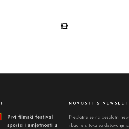
FF
NOVOSTI & NEWSLET
Prvi filmski festival
Preplatite se na besplatni new
sporta i umjetnosti u
i budite u toku sa dešavanjim