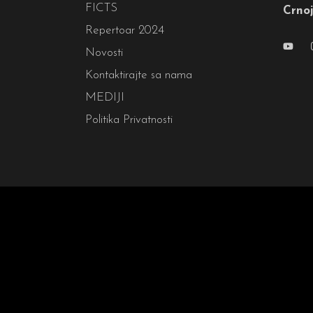
FICTS
Crnoj
Repertoar 2024
Novosti
Kontaktirajte sa nama
MEDIJI
Politika Privatnosti