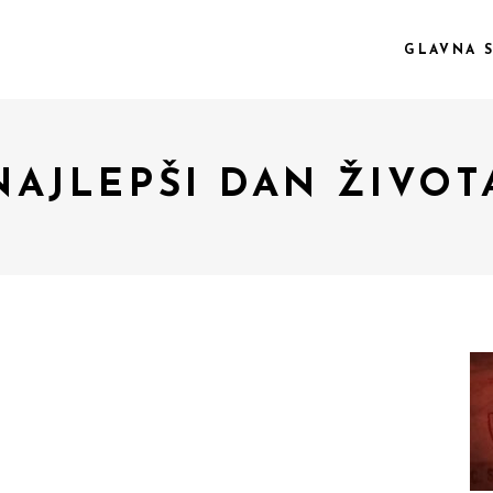
GLAVNA 
NAJLEPŠI DAN ŽIVOT
 COL.
VIDEO PREVIEW
EE COL.
TEXT SLIDING
EE COL. WIDE
OVERLAY
R COL.
SHADER
R COL. WIDE
ZOOM OUT
E COL. WIDE