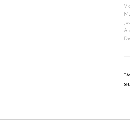
Vl
Ma
Jo
An
De
TA
SH