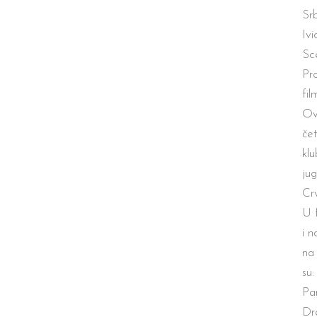
Srb
Iv
Sce
Pr
fil
Ov
č
et
klu
ju
Cr
U 
i n
na 
su
Pa
Dr