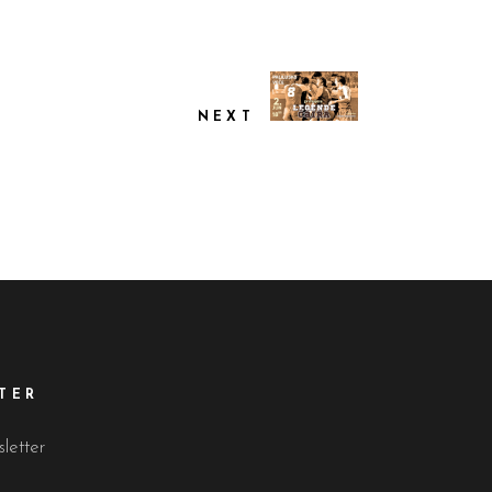
NEXT
TER
sletter
a