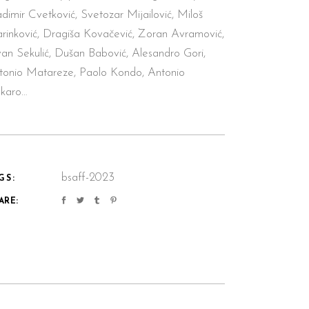
adimir Cvetkovi
ć
, Svetozar Mijailovi
ć
, Miloš
rinkovi
ć
, Dragiša Kova
č
evi
ć
, Zoran Avramovi
ć
,
van Sekuli
ć
, Dušan Babovi
ć
, Alesandro Gori,
tonio Matareze, Paolo Kondo, Antonio
karo…
bsaff-2023
GS:
ARE: