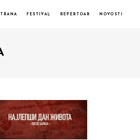
STRANA
FESTIVAL
REPERTOAR
NOVOSTI
A
CUSTOM 1
CUSTOM 2
CUSTOM 3
SMALL IMAGES
SMALL SLIDER
LARGE IMAGES
LARGE SLIDER
GALLERY