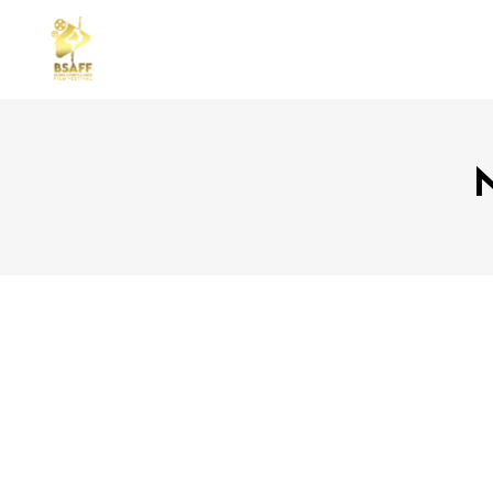
STANDARD
TWO
GALLERY
THR
GALLERY SMALL SPACE
THR
REPERTOAR
FOU
MASONRY SMALL SPACE
FOU
CAROUSEL
FIV
SLIDER