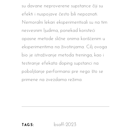
su davane neproverene supstance
č
iji su
efekti i nuspojave
č
esto bili nepoznati.
Nemoralni lekari eksperimentisali su na tim
nesvesnim ljudima, ponekad koriste
ć
i
opasne metode sli
č
ne onima koriš
ć
enim u
eksperimentima na životinjama. Cilj ovoga
bio je istraživanje metoda treninga, kao i
testiranje efekata doping supstanci na
poboljšanje performansi pre nego što se
primene na zvezdama režima.
bsaff-2023
TAGS: