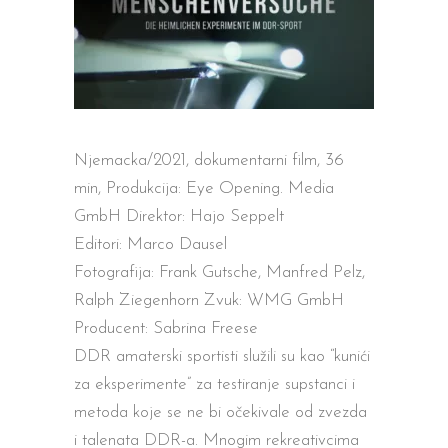
Njemacka/2021
,
dokumentarn
i
film
,
3
6
min
, Produkcija: Eye Opening. Media
GmbH Direktor: Hajo Seppelt
Editori: Marco Dausel
Fotografija: Frank Gutsche, Manfred Pelz,
Ralph Ziegenhorn Zvuk: WMG GmbH
Producent:
Sabrina
Freese
DDR amaterski sportisti služili su kao “kuni
ć
i
za eksperimente” za testiranje supstanci i
metoda koje se ne bi o
č
ekivale od zvezda
i talenata DDR-a. Mnogim rekreativcima